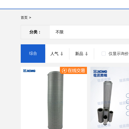
首页
>
分类：
不限
综合
人气
新品
仅显示询价