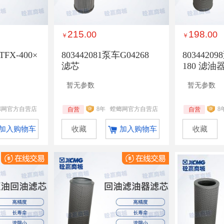
215
198
.00
.00
￥
￥
TFX-400×
803442081泵车G04268
80344209
滤芯
180 滤油
暂无参数
暂无参数
螂网官方自营店
8年
螳螂网官方自营店
8
自营
自营
加入购物车
收藏
加入购物车
收藏