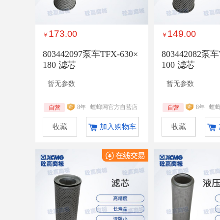
173
149
.00
.00
￥
￥
803442097泵车TFX-630×
803442082泵车
180 滤芯
100 滤芯
暂无参数
暂无参数
8年
螳螂网官方自营店
8年
螳
自营
自营
收藏
加入购物车
收藏