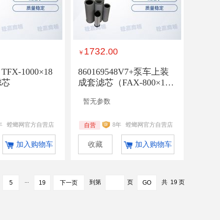
1732
.00
￥
 TFX-1000×18
860169548V7+泵车上装
滤芯
成套滤芯（FAX-800×1
0）
暂无参数
年
螳螂网官方自营店
8年
螳螂网官方自营店
自营
加入购物车
收藏
加入购物车
...
到第
页
共
19
页
5
19
下一页
GO