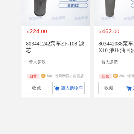
224
462
.00
.00
￥
￥
803441242泵车EF-108 滤
803442088泵车
芯
X10 液压油回
暂无参数
暂无参数
8年
螳螂网官方自营店
8年
螳
自营
自营
收藏
加入购物车
收藏