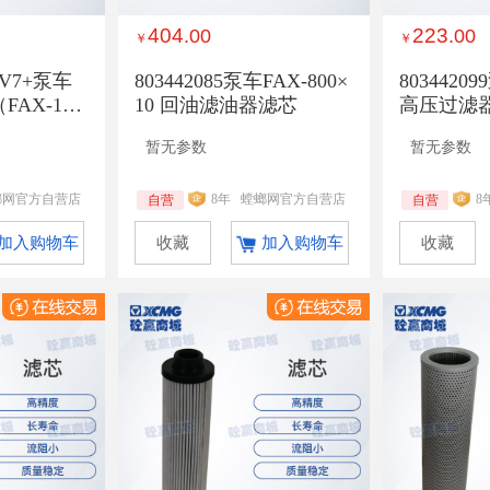
404
223
.00
.00
￥
￥
车V7+泵车
803442085泵车FAX-800×
80344209
AX-100
10 回油滤油器滤芯
高压过滤
暂无参数
暂无参数
螂网官方自营店
8年
螳螂网官方自营店
8
自营
自营
加入购物车
收藏
加入购物车
收藏