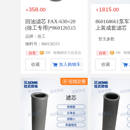
358
1815
.00
.00
￥
￥
回油滤芯 FAX-630×20
860168661泵
(徐工专用)*860126515
上装成套滤芯（F
0*10）
品牌：徐工
暂无参数
物料号：860126515
8年
螳螂网官方自营店
8年
螳
自营
自营
收藏
加入购物车
收藏