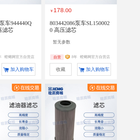
178
.00
￥
9泵车944440Q
803442086泵车SL150002
器滤芯
0 高压滤芯
暂无参数
年
螳螂网官方自营店
8年
螳螂网官方自营店
自营
加入购物车
收藏
加入购物车