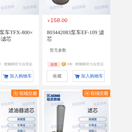
158
.00
￥
8泵车TFX-800×
803442083泵车EF-109 滤
器滤芯
芯
暂无参数
年
螳螂网官方自营店
8年
螳螂网官方自营店
自营
加入购物车
收藏
加入购物车