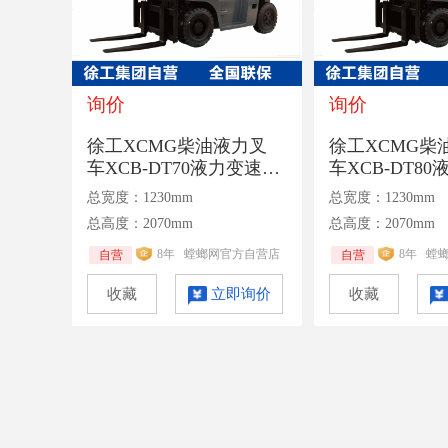
询价
询价
徐工XCMG柴油液力叉
徐工XCMG柴
车XCB-DT70液力变速箱
车XCB-DT8
额定承载7吨二级3米门
额定承载8吨二
总宽度：1230mm
总宽度：1230mm
架
架
总高度：2070mm
总高度：2070mm
8年
螳螂网官方自营店
8年
螳
自营
自营
收藏
立即询价
收藏