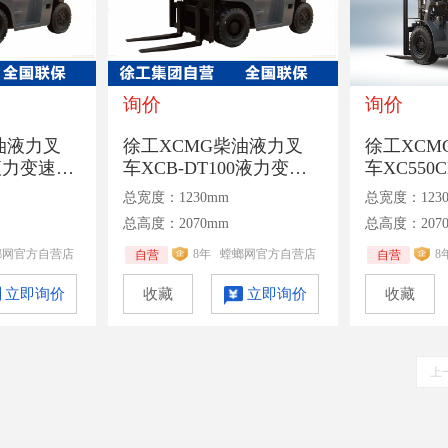
询价
询价
油液力叉
徐工XCMG柴油液力叉
徐工XCM
0液力变速箱
车XCB-DT100液力变速
车XC55
级3米门
箱额定承载10吨二级3米
变速箱额定
总宽度：1230mm
总宽度：123
门架
级3米门架
总高度：2070mm
总高度：207
螂网官方自营店
8年
螳螂网官方自营店
8
自营
自营
立即询价
收藏
立即询价
收藏
上