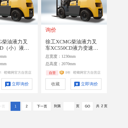
询价
G柴油液力叉
徐工XCMG柴油液力叉
0CD（小）液力
车XC550CD液力变速箱
承载5.5吨二
额定承载5.5吨二级3米门
0mm
总宽度：1230mm
架
0mm
总高度：2070mm
年
螳螂网官方自营店
8年
螳螂网官方自营店
自营
立即询价
收藏
立即询价
到第
页
共
2
页
一页
1
2
下一页
GO