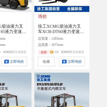
询价
G柴油液力叉
徐工XCMG柴油液力叉
T45液力变速箱
车XCB-DT60液力变速箱
货叉额定承载4.5
额定承载6吨二级3米门
0mm
总宽度：1285mm
架
0mm
总高度：2075mm
年
螳螂网官方自营店
8年
螳螂网官方自营店
自营
立即询价
收藏
立即询价