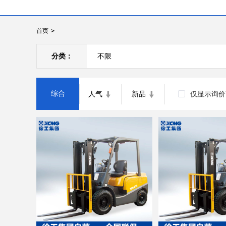
首页
>
分类：
不限
综合
人气
新品
仅显示询价