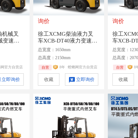
询价
询价
油机械叉
徐工XCMG柴油液力叉
徐工XCM
机械变速箱1
车XCB-DT40液力变速箱
车XCB-D
载4吨
1070mm货叉额定承载4
1070mm
总宽度：1650mm
总宽度：123
吨
吨
总高度：2150mm
总高度：207
螂网官方自营店
8年
螳螂网官方自营店
8
自营
自营
立即询价
收藏
立即询价
收藏