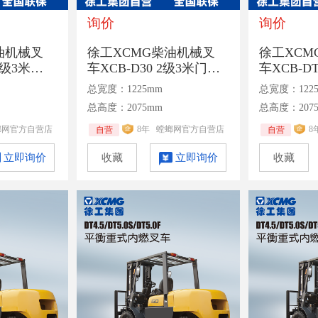
询价
询价
油机械叉
徐工XCMG柴油机械叉
徐工XCM
 2级3米门
车XCB-D30 2级3米门架1
车XCB-D
液力变速箱
070mm货叉机械变速箱
架1070
总宽度：1225mm
总宽度：122
额定承载3吨
箱额定承
总高度：2075mm
总高度：207
螂网官方自营店
8年
螳螂网官方自营店
8
自营
自营
立即询价
收藏
立即询价
收藏