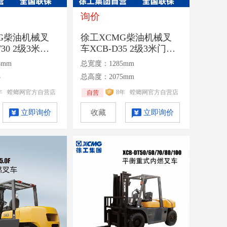
询价
G柴油机械叉
徐工XCMG柴油机械叉
T30 2级3米门
车XCB-D35 2级3米门架1
mm货叉液力变速
070货叉机械变速箱额定
5mm
总宽度：1285mm
载3吨
承载3.5吨
5
总高度：2075mm
年
螳螂网官方自营店
8年
螳螂网官方自营店
自营
立即询价
收藏
立即询价