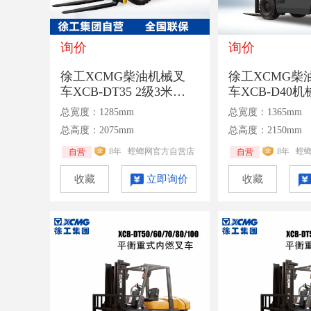
询价
询价
徐工XCMG柴油机械叉
徐工XCMG柴
车XCB-DT35 2级3米门
车XCB-D40
架1070mm货叉液力变速
070货叉额定承
总宽度：1285mm
总宽度：1365mm
箱额定承载3.5吨
总高度：2075mm
总高度：2150mm
8年
螳螂网官方自营店
8年
螳
自营
自营
收藏
立即询价
收藏