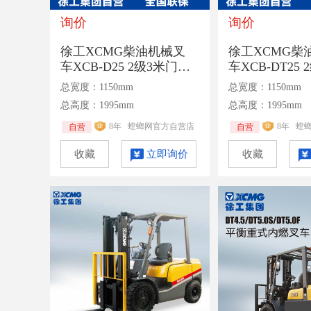
询价
询价
徐工XCMG柴油机械叉
徐工XCMG柴
车XCB-D25 2级3米门架1
车XCB-DT25
070货叉机械变速箱额定
架1070货叉
总宽度：1150mm
总宽度：1150mm
承载2.5吨
额定承载2.5吨
总高度：1995mm
总高度：1995mm
8年
螳螂网官方自营店
8年
螳
自营
自营
收藏
立即询价
收藏