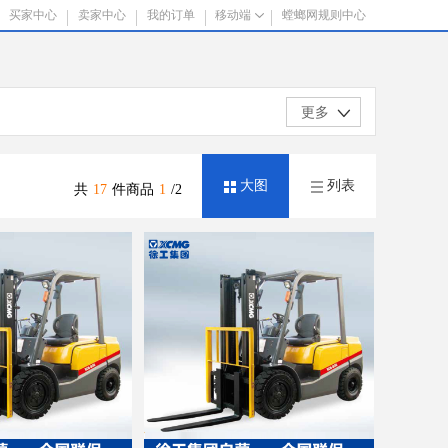
买家中心
卖家中心
我的订单
移动端
螳螂网规则中心
更多
大图
列表
共
17
件商品
1
/2