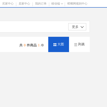
买家中心
卖家中心
我的订单
移动端
螳螂网规则中心
更多
大图
列表
共
0
件商品
1
/0