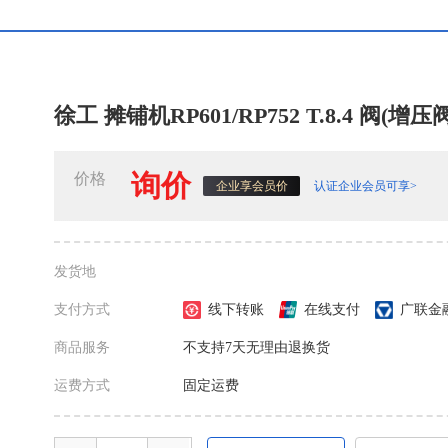
徐工 摊铺机RP601/RP752 T.8.4 阀(增压阀
询价
价格
认证企业会员可享>
企业享会员价
发货地
支付方式
线下转账
在线支付
广联金
商品服务
不支持7天无理由退换货
运费方式
固定运费