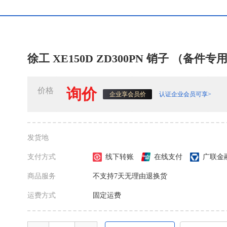
徐工 XE150D ZD300PN 销子 （备件专
询价
价格
认证企业会员可享>
企业享会员价
发货地
支付方式
线下转账
在线支付
广联金
商品服务
不支持7天无理由退换货
运费方式
固定运费