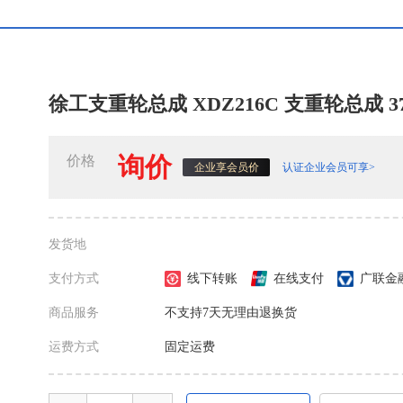
徐工支重轮总成 XDZ216C 支重轮总成 37
询价
价格
认证企业会员可享>
企业享会员价
发货地
支付方式
线下转账
在线支付
广联金
商品服务
不支持7天无理由退换货
运费方式
固定运费