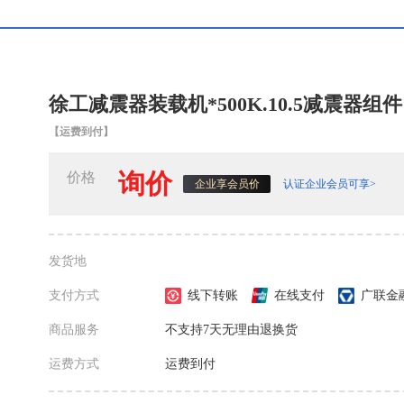
徐工减震器装载机*500K.10.5减震器组件
【运费到付】
询价
价格
认证企业会员可享>
企业享会员价
发货地
支付方式
线下转账
在线支付
广联金
商品服务
不支持7天无理由退换货
运费方式
运费到付